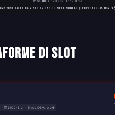
💸 ULTIME VINCITE IN TEMPO REALE
CO GALLO HA VINTO €2.930 SU MEGA MOOLAH (LEOVEGAS) · 15 MIN FA
🏆 CHI
AFORME DI SLOT
D
🎰 2.000+ Slot
📱 App iOS/Android