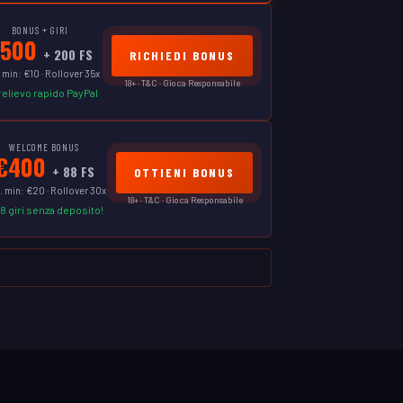
BONUS + GIRI
€500
+ 200 FS
RICHIEDI BONUS
 min: €10 · Rollover 35x
18+ · T&C · Gioca Responsabile
relievo rapido PayPal
WELCOME BONUS
€400
+ 88 FS
OTTIENI BONUS
 min: €20 · Rollover 30x
18+ · T&C · Gioca Responsabile
8 giri senza deposito!