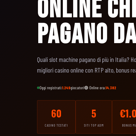
ONLINE CH
PAGANO D
Quali slot machine pagano di più in Italia? H
migliori casino online con RTP alto, bonus real
Oggi registrati:
1.249
giocatori
🟢 Online ora:
14.382
60
5
€1.
CASINO TESTATI
SITI TOP ADM
BONUS M