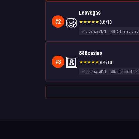
LeoVegas
🦁
#2
9.6/10
★★★★★
✅ Licenza ADM
🎰 RTP medio 9
888casino
8️⃣
#3
9.4/10
★★★★★
✅ Licenza ADM
🎰 Jackpot da mi