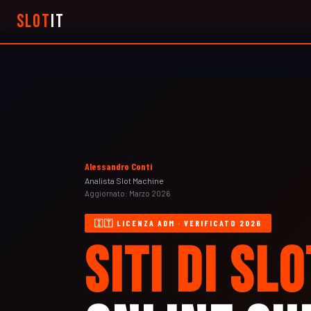
SLOT
IT
 — GIOCO SICURO E LEGALE
💰 NETBET — JACKPOT PROGRESSIVI OGNI GIORN
Alessandro Conti
Analista Slot Machine
Aggiornato: Marzo 2026
🇮🇹 LICENZA ADM · VERIFICATO 2026
SITI DI SLO