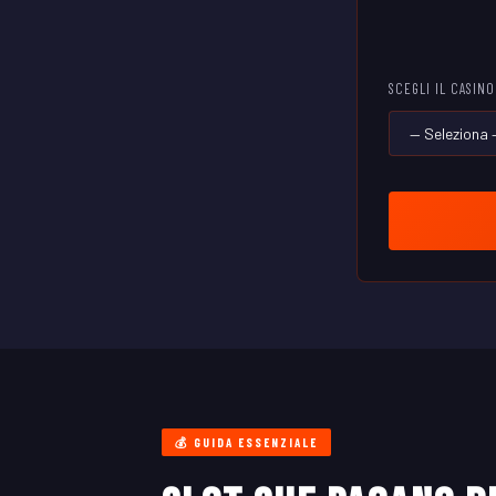
SCEGLI IL CASINO
💰 GUIDA ESSENZIALE