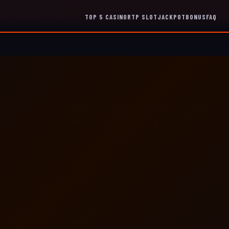
VEGAS — 100% + 200 GIRI GRATIS
🏆 888CASINO — RTP MEDIO 96.8%
🔒 LI
TOP 5 CASINO
RTP SLOT
JACKPOT
BONUS
FAQ