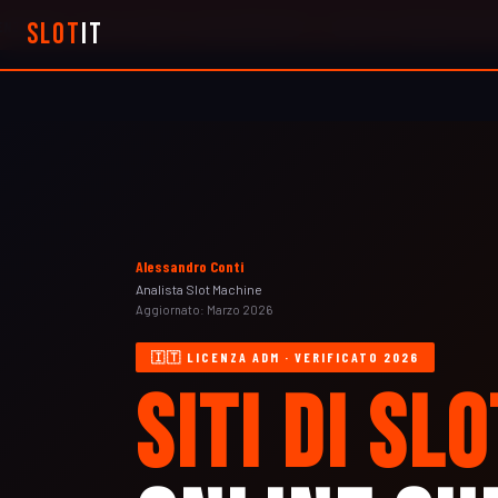
SLOT
IT
M — GIOCO SICURO E LEGALE
💰 NETBET — JACKPOT PROGRESSIVI OGNI GIOR
Alessandro Conti
Analista Slot Machine
Aggiornato: Marzo 2026
🇮🇹 LICENZA ADM · VERIFICATO 2026
SITI DI SLO